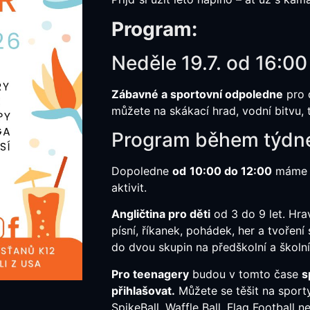
Program:
Neděle 19.7. od 16:0
Zábavné a sportovní odpoledne
pro d
můžete na skákací hrad, vodní bitvu, 
Program během týdne
Dopoledne
od
10:00 do 12:00
máme r
aktivit.
Angličtina pro děti
od 3 do 9 let. Hra
písní, říkanek, pohádek, her a tvoření
do dvou skupin na předškolní a školní
Pro teenagery
budou v tomto čase
s
přihlašovat.
Můžete se těšit na sporty
SpikeBall, Waffle Ball, Flag Football 