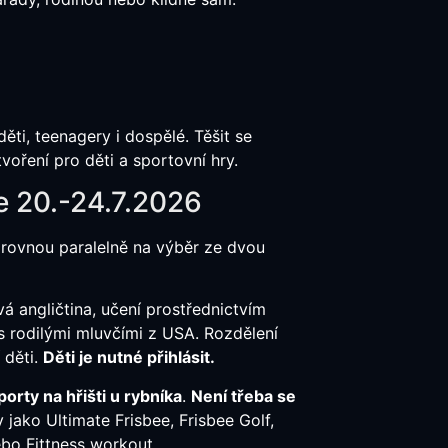
0
ěti, teenagery i dospělé. Těšit se
tvoření pro děti a sportovní hry.
 20.-24.7.2026
ovnou paralelně na výběr ze dvou
vá angličtina, učení prostřednictvím
 s rodilými mluvčími z USA. Rozdělení
 děti.
Děti je nutné přihlásit.
porty na hřišti u rybníka
.
Není třeba se
 jako Ultimate Frisbee, Frisbee Golf,
nebo Fittness workout.