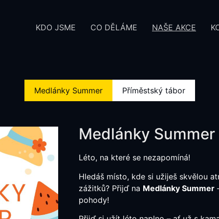
KDO JSME
CO DĚLÁME
NAŠE AKCE
K
Medlánky Summer
Příměstský tábor
Medlánky Summer
Léto, na které se nezapomíná!
Hledáš místo, kde si užiješ skvělou a
zážitků? Přijď na
Medlánky Summer
–
pohody!
Přijď si užít léto naplno – ať už s ka