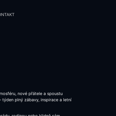
ONTAKT
tmosféru, nové přátele a spoustu
 týden plný zábavy, inspirace a letní
marády, rodinou nebo klidně sám.