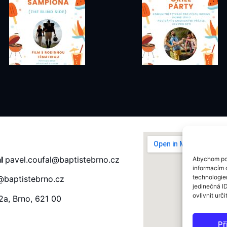
al
pavel.coufal@baptistebrno.cz
Abychom pos
informacím o
technologie
baptistebrno.cz
jedinečná I
ovlivnit urči
2a, Brno, 621 00
Př