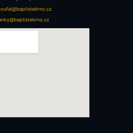
coufal@baptistebrno.cz
anky@baptistebrno.cz