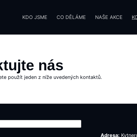
KDO JSME
CO DĚLÁME
NAŠE AKCE
K
tujte nás
te použít jeden z níže uvedených kontaktů.
Adresa:
Kytnero