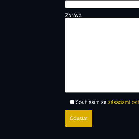
Zpráva
Souhlasím se
zásadami och