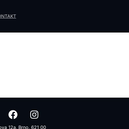
ONTAKT
va 12a, Brno, 621 00